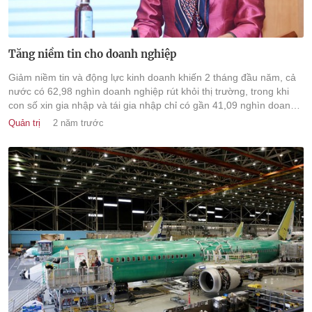
Tăng niềm tin cho doanh nghiệp
Giảm niềm tin và động lực kinh doanh khiến 2 tháng đầu năm, cả
nước có 62,98 nghìn doanh nghiệp rút khỏi thị trường, trong khi
con số xin gia nhập và tái gia nhập chỉ có gần 41,09 nghìn doanh
nghiệp.
Quản trị
2 năm trước