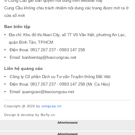
® Cung Cầu giữ bản quyền nội dung trên website này
Cung Cầu không chịu trách nhiệm nội dung các trang được mở ra ở
cửa sổ mới
Ban biên tập
Địa chỉ: Khu đô thị Akari City, số 77 Võ Văn Kiệt, phường An Lạc,
quận Bình Tân, TP.HCM
Điện thoại: 0917 267 237 - 0983 147 258
Email: banbientap@baocungcau.net
Liên hệ quảng cáo
Công ty Cổ phần Dịch vụ Tư vấn Truyền thông Đất Việt
Điện thoại: 0917 267 237 - 0983 147 258 (Mr. Ca Hảo)
Email: quangcao@baocungcau.net
Copyright @ 2026 by
cungcau.vn
Design & develop by Bizfly.vn
Advertisement
Advertisement