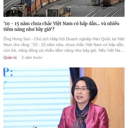
'10 - 15 năm chưa chắc Việt Nam có hấp dẫn... và nhiều
tiềm năng như bây giờ'?
Ông Hong Sun - Chủ tịch Hiệp hội Doanh nghiệp Hàn Quốc tại Việt
Nam cho rằng: “10 - 15 năm nữa, chưa chắc Việt Nam có hấp dẫn,
còn trẻ, năng động và nhiều tiềm năng như bây giờ. Nếu Việt Nam
không giải quyết nhanh khó khăn, vướng mắc từ bây giờ, thì sau
Quản trị
2 năm trước
nay rất khó để tiếp tục giữ chân các nhà đầu tư”.