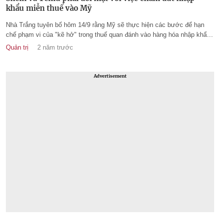
khẩu miễn thuế vào Mỹ
Nhà Trắng tuyên bố hôm 14/9 rằng Mỹ sẽ thực hiện các bước để hạn
chế phạm vi của "kẽ hở" trong thuế quan đánh vào hàng hóa nhập khẩu
vào nước này, động thái nhắm vào các nền tảng thương mại điện tử phổ
Quản trị
2 năm trước
biến của Trung Quốc như Shein và Temu.
Advertisement