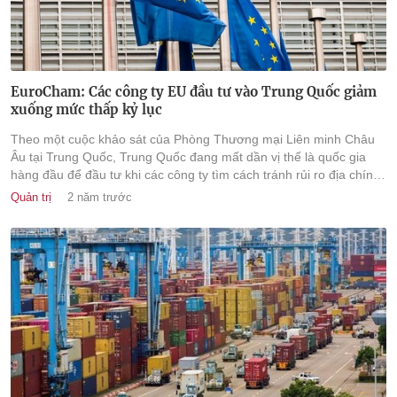
EuroCham: Các công ty EU đầu tư vào Trung Quốc giảm
xuống mức thấp kỷ lục
Theo một cuộc khảo sát của Phòng Thương mại Liên minh Châu
Âu tại Trung Quốc, Trung Quốc đang mất dần vị thế là quốc gia
hàng đầu để đầu tư khi các công ty tìm cách tránh rủi ro địa chính
trị bằng cách chuyển sang Đông Nam Á và châu Âu
Quản trị
2 năm trước