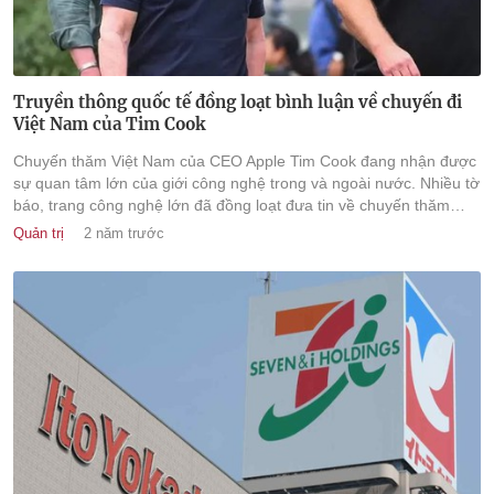
Truyền thông quốc tế đồng loạt bình luận về chuyến đi
Việt Nam của Tim Cook
Chuyến thăm Việt Nam của CEO Apple Tim Cook đang nhận được
sự quan tâm lớn của giới công nghệ trong và ngoài nước. Nhiều tờ
báo, trang công nghệ lớn đã đồng loạt đưa tin về chuyến thăm
này.
Quản trị
2 năm trước