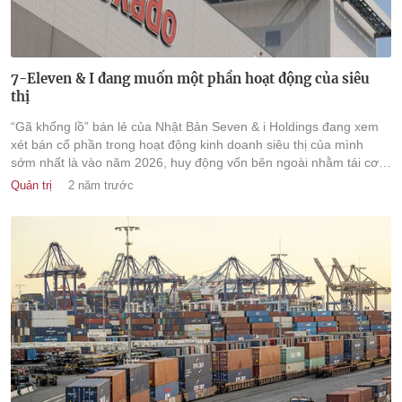
7-Eleven & I đang muốn một phần hoạt động của siêu
thị
“Gã khổng lồ” bán lẻ của Nhật Bản Seven & i Holdings đang xem
xét bán cổ phần trong hoạt động kinh doanh siêu thị của mình
sớm nhất là vào năm 2026, huy động vốn bên ngoài nhằm tái cơ
cấu các hoạt động đang gặp khó khăn, theo Nikkei Asia.
Quản trị
2 năm trước