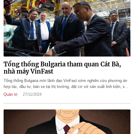
Tổng thống Bulgaria tham quan Cát Bà,
nhà máy VinFast
Tổng thống Bulgaria mời lãnh đạo VinFast sớm nghiên cứu phương án
hợp tác, đầu tư, bán xe tại thị trường, đặt cơ sở sản xuất linh kiện, sản
xuất xe tại Bulgaria.
Quản trị
27/11/2024