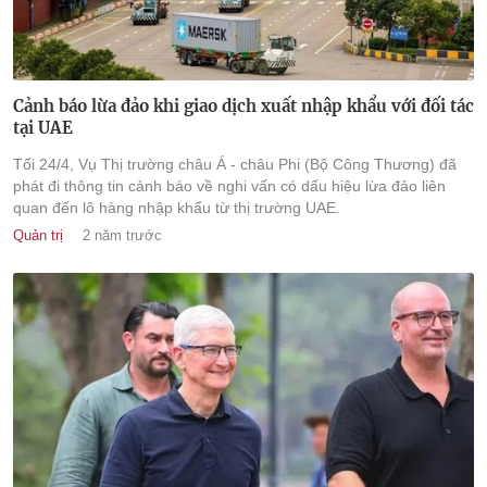
Cảnh báo lừa đảo khi giao dịch xuất nhập khẩu với đối tác
tại UAE
Tối 24/4, Vụ Thị trường châu Á - châu Phi (Bộ Công Thương) đã
phát đi thông tin cảnh báo về nghi vấn có dấu hiệu lừa đảo liên
quan đến lô hàng nhập khẩu từ thị trường UAE.
Quản trị
2 năm trước