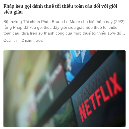
Pháp kêu gọi đánh thuế tối thiểu toàn cầu đối với giới
siêu giàu
Bộ trưởng Tài chính Pháp Bruno Le Maire cho biết hôm nay (29/2)
rằng Pháp đã kêu gọi thúc đẩy giới siêu giàu nộp thuế tối thiểu
toàn cầu, dựa trên sự thành công của mức thuế tối thiểu 15% đối
với các công ty đa quốc gia có hiệu lực trong năm nay.
Quản trị
2 năm trước