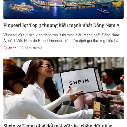
Vinpearl lọt Top 3 thương hiệu mạnh nhất Đông Nam Á
Vinpearl vừa được vinh danh top 3 thương hiệu mạnh nhất Đông Nam
Á, số 1 Việt Nam do Brand Finance - tổ chức định giá thương hiệu hàng
đầu thế giới xếp hạng. Đây là cú vươn mình đầy ngoạn mục của
Quản trị
2 năm trước
Vinpearl, khẳng định vị thế dẫn đầu trong lĩnh vực du lịch nghỉ dưỡng -
vui chơi giải trí tại Việt Nam và trong khu vực.
Shein và Temu phải đối mặt với việc chấm dứt nhập