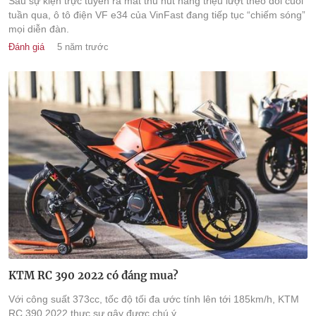
Sau sự kiện trực tuyến ra mắt thu hút hàng triệu lượt theo dõi cuối
tuần qua, ô tô điện VF e34 của VinFast đang tiếp tục “chiếm sóng”
mọi diễn đàn.
Đánh giá
5 năm trước
KTM RC 390 2022 có đáng mua?
Với công suất 373cc, tốc độ tối đa ước tính lên tới 185km/h, KTM
RC 390 2022 thực sự gây được chú ý.