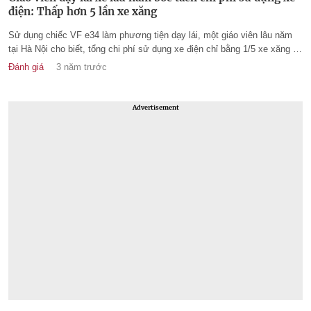
điện: Thấp hơn 5 lần xe xăng
Sử dụng chiếc VF e34 làm phương tiện dạy lái, một giáo viên lâu năm
tại Hà Nội cho biết, tổng chi phí sử dụng xe điện chỉ bằng 1/5 xe xăng và
sau 2 năm đã có thể thu hồi vốn. Nhiều học viên sau khóa học cũng từ
Đánh giá
3 năm trước
bỏ ý định mua xe xăng, chuyển sang mua xe điện.
Advertisement