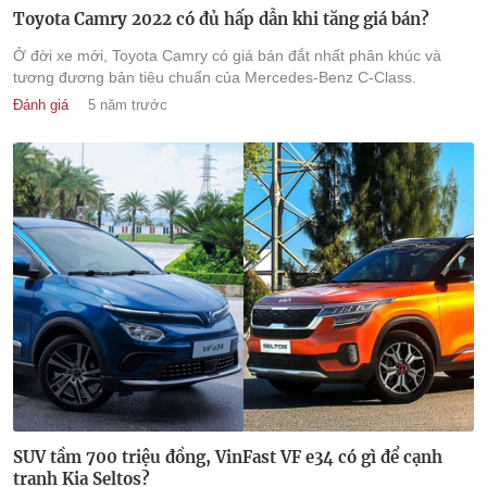
Toyota Camry 2022 có đủ hấp dẫn khi tăng giá bán?
Ở đời xe mới, Toyota Camry có giá bán đắt nhất phân khúc và
tương đương bản tiêu chuẩn của Mercedes-Benz C-Class.
Đánh giá
5 năm trước
SUV tầm 700 triệu đồng, VinFast VF e34 có gì để cạnh
tranh Kia Seltos?