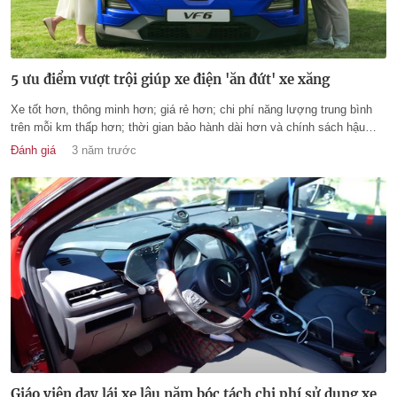
5 ưu điểm vượt trội giúp xe điện 'ăn đứt' xe xăng
Xe tốt hơn, thông minh hơn; giá rẻ hơn; chi phí năng lượng trung bình
trên mỗi km thấp hơn; thời gian bảo hành dài hơn và chính sách hậu
mãi tốt hơn là 5 điểm vượt trội giúp xe điện đang thắng thế xe xăng trên
Đánh giá
3 năm trước
thị trường ô tô cuối năm.
Giáo viên dạy lái xe lâu năm bóc tách chi phí sử dụng xe