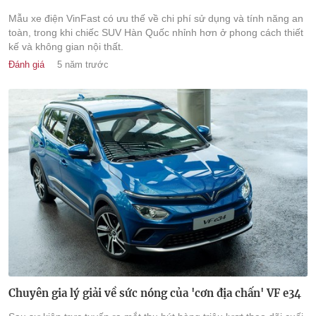
Mẫu xe điện VinFast có ưu thế về chi phí sử dụng và tính năng an
toàn, trong khi chiếc SUV Hàn Quốc nhỉnh hơn ở phong cách thiết
kế và không gian nội thất.
Đánh giá
5 năm trước
Chuyên gia lý giải về sức nóng của 'cơn địa chấn' VF e34