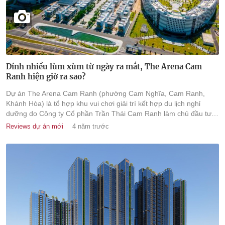
Dính nhiều lùm xùm từ ngày ra mắt, The Arena Cam
Ranh hiện giờ ra sao?
Dự án The Arena Cam Ranh (phường Cam Nghĩa, Cam Ranh,
Khánh Hòa) là tổ hợp khu vui chơi giải trí kết hợp du lịch nghỉ
dưỡng do Công ty Cổ phần Trần Thái Cam Ranh làm chủ đầu tư
khởi công xây dựng từ năm 2017.
Reviews dự án mới
4 năm trước