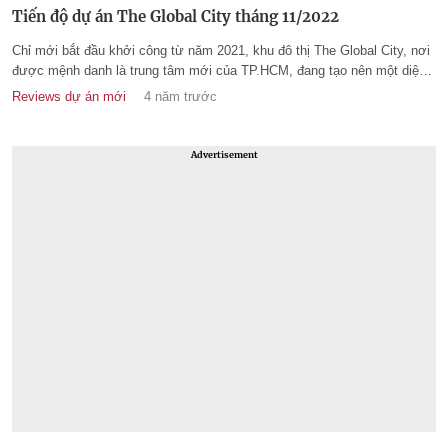
Tiến độ dự án The Global City tháng 11/2022
Chỉ mới bắt đầu khởi công từ năm 2021, khu đô thị The Global City, nơi
được mệnh danh là trung tâm mới của TP.HCM, đang tạo nên một diện
mạo hoàn toàn mới, điểm nhấn trên thị trường bất động sản TP. Thủ
Reviews dự án mới
4 năm trước
Đức.
Advertisement