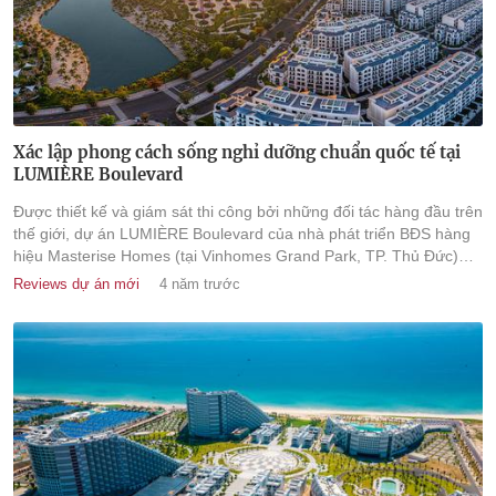
Xác lập phong cách sống nghỉ dưỡng chuẩn quốc tế tại
LUMIÈRE Boulevard
Được thiết kế và giám sát thi công bởi những đối tác hàng đầu trên
thế giới, dự án LUMIÈRE Boulevard của nhà phát triển BĐS hàng
hiệu Masterise Homes (tại Vinhomes Grand Park, TP. Thủ Đức)
kiến tạo không gian sống nghỉ dưỡng chuẩn quốc tế, vừa đủ "tĩnh"
Reviews dự án mới
4 năm trước
để an trú, vừa đủ "động" để cư dân kết nối, tận hưởng tiện nghi
đẳng cấp.