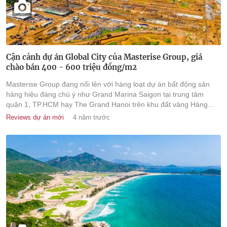
Cận cảnh dự án Global City của Masterise Group, giá
chào bán 400 - 600 triệu đồng/m2
Masterise Group đang nổi lên với hàng loạt dự án bất động sản
hàng hiệu đáng chú ý như Grand Marina Saigon tại trung tâm
quận 1, TP.HCM hay The Grand Hanoi trên khu đất vàng Hàng
Bài, Hà Nội.
Reviews dự án mới
4 năm trước