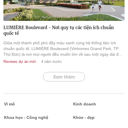
LUMIÈRE Boulevard - Nơi quy tụ các tiện ích chuẩn
quốc tế
Giữa một thành phố phủ đầy màu xanh cùng hệ thống tiện ích
chuẩn quốc tế, LUMIÈRE Boulevard (Vinhomes Grand Park, TP.
Thủ Đức) là nơi mọi người đều muốn tìm về sau một ngày dài để
hồi phục sức khỏe thể chất cũng như tinh thần.
Reviews dự án mới
4 năm trước
Xem thêm
Vĩ mô
Kinh doanh
Khoa học - Công nghệ
Khỏe - đẹp