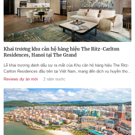
Khai trương khu căn hộ hàng hiệu The Ritz-Carlton
Residences, Hanoi tại The Grand
Lễ khai trương đánh dấu sự ra mắt của Khu căn hộ hàng hiệu The Ritz-
Carlton Residences đầu tiên tại Việt Nam, mang đến dịch vụ huyền thoại
của thương hiệu này giữa lòng phố cổ Hà Nội.
Reviews dự án mới
2 năm trước