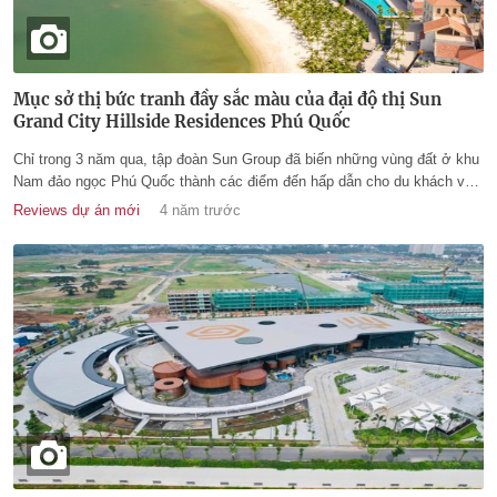
Mục sở thị bức tranh đầy sắc màu của đại độ thị Sun
Grand City Hillside Residences Phú Quốc
Chỉ trong 3 năm qua, tập đoàn Sun Group đã biến những vùng đất ở khu
Nam đảo ngọc Phú Quốc thành các điểm đến hấp dẫn cho du khách và
nhà đầu tư. Trong đó, đại đô thị mang âm hưởng Địa Trung Hải Sun
Reviews dự án mới
4 năm trước
Grand City Hillside Residences đang thay đổi cả một bộ mặt Phú Quốc.