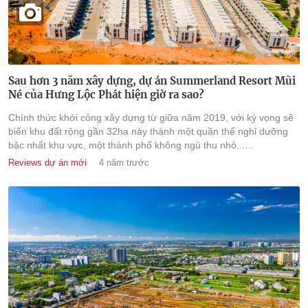
Sau hơn 3 năm xây dựng, dự án Summerland Resort Mũi
Né của Hưng Lộc Phát hiện giờ ra sao?
Chính thức khởi công xây dựng từ giữa năm 2019, với kỳ vọng sẽ
biến khu đất rộng gần 32ha này thành một quần thể nghỉ dưỡng
bậc nhất khu vực, một thành phố không ngủ thu nhỏ...
Summerland Resort Mũi Né đang được xây dựng đến đâu?
Reviews dự án mới
4 năm trước