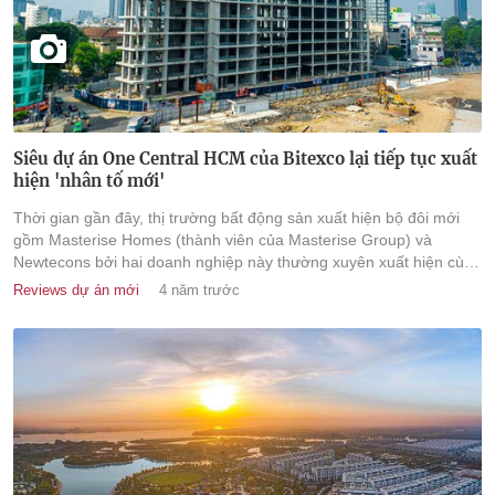
Siêu dự án One Central HCM của Bitexco lại tiếp tục xuất
hiện 'nhân tố mới'
Thời gian gần đây, thị trường bất động sản xuất hiện bộ đôi mới
gồm Masterise Homes (thành viên của Masterise Group) và
Newtecons bởi hai doanh nghiệp này thường xuyên xuất hiện cùng
nhau tại các dự án cao cấp.
Reviews dự án mới
4 năm trước