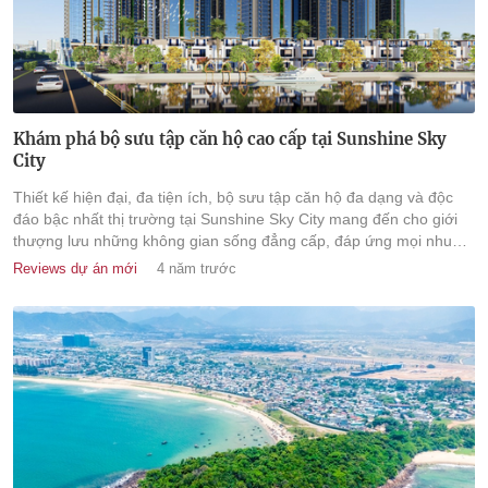
Khám phá bộ sưu tập căn hộ cao cấp tại Sunshine Sky
City
Thiết kế hiện đại, đa tiện ích, bộ sưu tập căn hộ đa dạng và độc
đáo bậc nhất thị trường tại Sunshine Sky City mang đến cho giới
thượng lưu những không gian sống đẳng cấp, đáp ứng mọi nhu
cầu của từng chủ nhân khắt khe.
Reviews dự án mới
4 năm trước