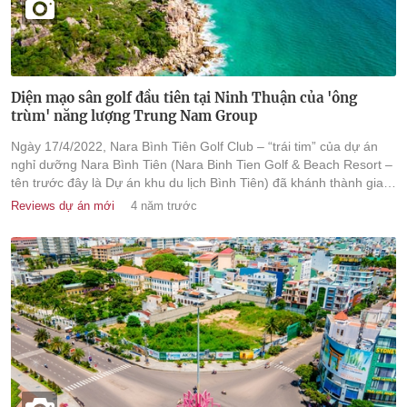
Diện mạo sân golf đầu tiên tại Ninh Thuận của 'ông
trùm' năng lượng Trung Nam Group
Ngày 17/4/2022, Nara Bình Tiên Golf Club – “trái tim” của dự án
nghỉ dưỡng Nara Bình Tiên (Nara Binh Tien Golf & Beach Resort –
tên trước đây là Dự án khu du lịch Bình Tiên) đã khánh thành giai
đoạn 1.
Reviews dự án mới
4 năm trước