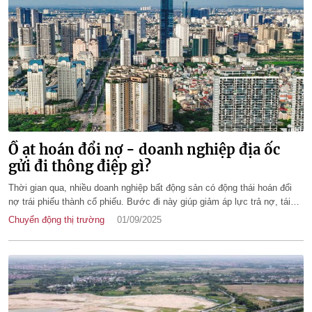
Ồ ạt hoán đổi nợ - doanh nghiệp địa ốc
gửi đi thông điệp gì?
Thời gian qua, nhiều doanh nghiệp bất động sản có động thái hoán đổi
nợ trái phiếu thành cổ phiếu. Bước đi này giúp giảm áp lực trả nợ, tái
cấu trúc tài chính nhưng cũng phơi bày thực trạng khó khăn của các
Chuyển động thị trường
01/09/2025
doanh nghiệp.