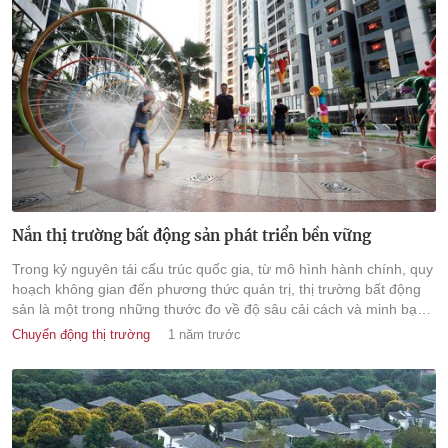
Nắn thị trường bất động sản phát triển bền vững
Trong kỷ nguyên tái cấu trúc quốc gia, từ mô hình hành chính, quy
hoạch không gian đến phương thức quản trị, thị trường bất động
sản là một trong những thước đo về độ sâu cải cách và minh bạch
hóa, bắt đầu từ câu chuyện sử dụng công cụ thuế chống đầu cơ.
Chuyển động thị trường
1 năm trước