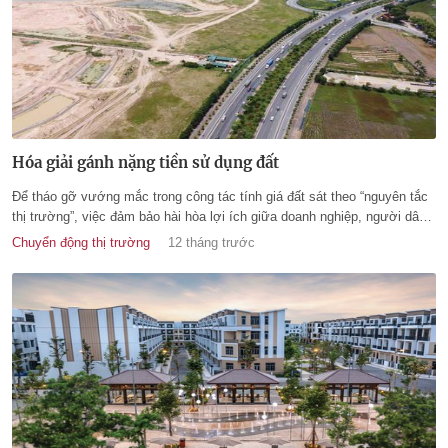
Hóa giải gánh nặng tiền sử dụng đất
Để tháo gỡ vướng mắc trong công tác tính giá đất sát theo “nguyên tắc
thị trường”, việc đảm bảo hài hòa lợi ích giữa doanh nghiệp, người dân
và Nhà nước là vấn đề mấu chốt.
Chuyển động thị trường
12 tháng trước