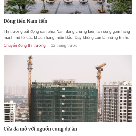
Dòng tiền Nam tiến
Thị trường bất động sản phía Nam đang chứng kiến làn sóng gom hàng
mạnh mẽ từ các khách hàng miền Bắc. Đây không còn là những tín hiệu
nhỏ lẻ mà đã trở thành một xu hướng dịch chuyển lớn của toàn thị
Chuyển động thị trường
12 tháng trước
trường.
Cửa đã mở với nguồn cung dự án