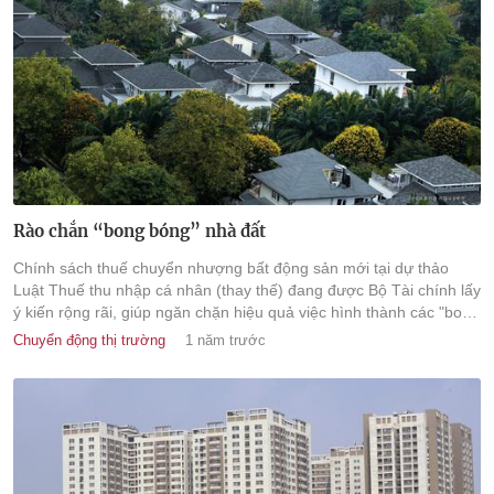
Rào chắn “bong bóng” nhà đất
Chính sách thuế chuyển nhượng bất động sản mới tại dự thảo
Luật Thuế thu nhập cá nhân (thay thế) đang được Bộ Tài chính lấy
ý kiến rộng rãi, giúp ngăn chặn hiệu quả việc hình thành các "bong
bóng", qua đó góp phần xây dựng một thị trường bất động sản
Chuyển động thị trường
1 năm trước
phát triển ổn định, lành mạnh và bền vững.