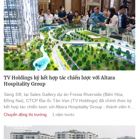
TV Holdings ký kết hợp tác chiến lược với Altara
Hospitality Group
Sáng 3/8, tại Sales Gallery dự án Fresia Riverside (Biên Hòa,
Đồng Nai), CTCP Địa ốc Tân Vạn (TV Holdings) đã chính thức ký
kết hợp tác chiến lược với Altara Hospitality Group - thành viên hệ
sinh thái Eco Business System dưới sự quản lý của Altara
Chuyển động thị trường
1 năm trước
Singapore.