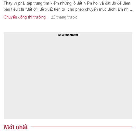
Thay vì phải tập trung tìm kiếm những lô đất hiếm hoi và đắt đỏ để đảm
bảo tiêu chí “đất ở”, đề xuất tiến tới cho phép chuyển mục đích làm nhà
ở thương mại không cần có đất ở tại dự thảo Luật Đất đai 2024 sửa đổi
Chuyển động thị trường
12 tháng trước
kỳ vọng sẽ góp phần điều tiết nguồn cung - giá nhà.
Advertisement
Mới nhất