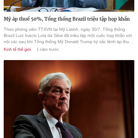
Mỹ áp thuế 50%, Tổng thống Brazil triệu tập họp khẩn
Theo phóng viên TTXVN tại Mỹ Latinh, ngày 30/7, Tổng thống
Brazil Luiz Inácio Lula da Silva đã triệu tập một cuộc họp khẩn với
nội các sau khi Tổng thống Mỹ Donald Trump ký sắc lệnh áp thuế
50% lên hàng hóa nhập khẩu từ Brazil và ban hành lệnh trừng
Kinh tế thế giới
1 năm trước
phạt mới đối với thẩm phán Alexandre de Moraes của Tòa án Tối
cao Brazil.