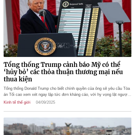
Tổng thống Trump cảnh báo Mỹ có thể
‘hủy bỏ’ các thỏa thuận thương mại nếu
thua kiện
Tổng thống Donald Trump cho biết chính quyền của ông sẽ yêu cầu Tòa
án Tối cao xem xét ngay lập tức đơn kháng cáo, với hy vọng lật ngược
phán quyết của tòa phúc thẩm vốn cho rằng phần lớn các mức thuế
Kinh tế thế giới
04/09/2025
quan của ông là bất hợp pháp.