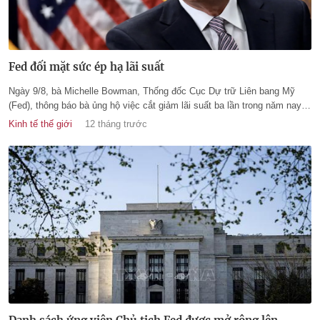
Fed đối mặt sức ép hạ lãi suất
Ngày 9/8, bà Michelle Bowman, Thống đốc Cục Dự trữ Liên bang Mỹ
(Fed), thông báo bà ủng hộ việc cắt giảm lãi suất ba lần trong năm nay.
Đồng thời bà cho biết một hội nghị ngân hàng cộng đồng sẽ được tổ
Kinh tế thế giới
12 tháng trước
chức vào ngày 9/10 tới.