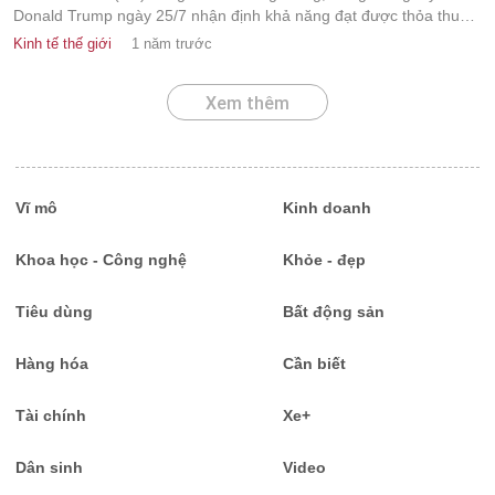
Donald Trump ngày 25/7 nhận định khả năng đạt được thỏa thuận
giữa hai bên hiện ở mức “50 - 50”, thậm chí có thể thấp hơn.
Kinh tế thế giới
1 năm trước
Xem thêm
Vĩ mô
Kinh doanh
Khoa học - Công nghệ
Khỏe - đẹp
Tiêu dùng
Bất động sản
Hàng hóa
Cần biết
Tài chính
Xe+
Dân sinh
Video