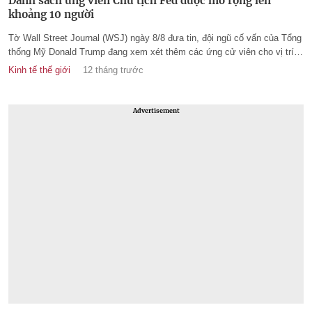
Danh sách ứng viên Chủ tịch Fed được mở rộng lên
khoảng 10 người
Tờ Wall Street Journal (WSJ) ngày 8/8 đưa tin, đội ngũ cố vấn của Tổng
thống Mỹ Donald Trump đang xem xét thêm các ứng cử viên cho vị trí
lãnh đạo Cục Dự trữ Liên bang (Fed), sau khi nhiệm kỳ của Chủ tịch
Kinh tế thế giới
12 tháng trước
Jerome Powell kết thúc vào tháng 5/2026.
Advertisement