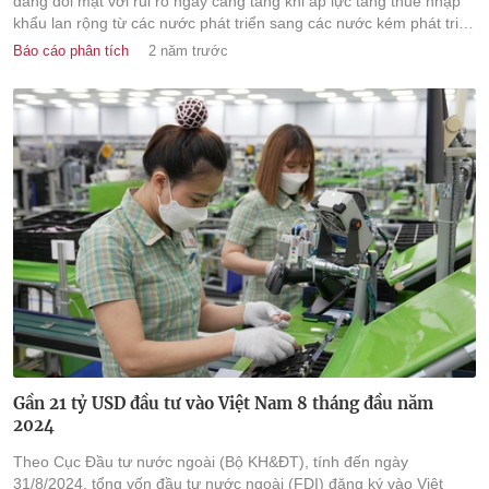
đang đối mặt với rủi ro ngày càng tăng khi áp lực tăng thuế nhập
khẩu lan rộng từ các nước phát triển sang các nước kém phát triển
hơn trong bối cảnh các nước này trả đũa lẫn nhau và lo ngại về
Báo cáo phân tích
2 năm trước
tình trạng dư thừa công suất.
Gần 21 tỷ USD đầu tư vào Việt Nam 8 tháng đầu năm
2024
Theo Cục Đầu tư nước ngoài (Bộ KH&ĐT), tính đến ngày
31/8/2024, tổng vốn đầu tư nước ngoài (FDI) đăng ký vào Việt