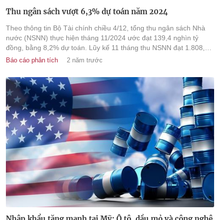
Thu ngân sách vượt 6,3% dự toán năm 2024
Theo thông tin Bộ Tài chính chiều 4/12, tổng thu ngân sách Nhà
nước (NSNN) thực hiện tháng 11/2024 ước đạt 139,4 nghìn tỷ
đồng, bằng 8,2% dự toán. Lũy kế 11 tháng thu NSNN đạt 1.808,5
nghìn tỷ đồng, bằng 106,3% dự toán, tăng 16,1% so cùng kỳ năm
Báo cáo phân tích
2 năm trước
ngoái.
Nhập khẩu tăng mạnh tại Mỹ: Ô tô, dầu mỏ và công nghệ