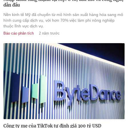
dẫn đầu
Nền kinh tế Mỹ đã chuyển từ mô hình sản xuất hàng hóa sang mô
hình cung cấp dịch vụ, với hơn 70% việc làm phi nông nghiệp
thuộc lĩnh vực dịch vụ.
Báo cáo phân tích
2 năm trước
Công ty mẹ của TikTok tự định giá 300 tỷ USD