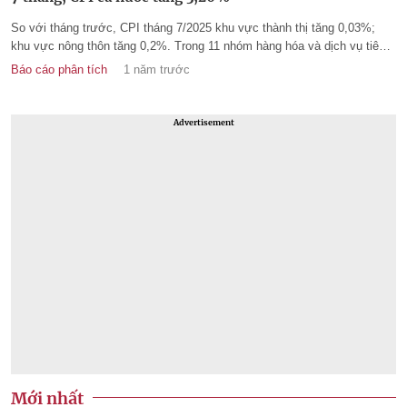
So với tháng trước, CPI tháng 7/2025 khu vực thành thị tăng 0,03%;
khu vực nông thôn tăng 0,2%. Trong 11 nhóm hàng hóa và dịch vụ tiêu
dùng chính, có 9 nhóm hàng tăng giá, 2 nhóm hàng giảm giá.
Báo cáo phân tích
1 năm trước
Advertisement
Mới nhất