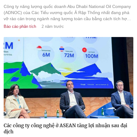
Công ty năng lượng quốc doanh Abu Dhabi National Oil Company
(ADNOC) của Các Tiểu vương quốc Ả Rập Thống nhất đang phá
vỡ rào cản trong ngành năng lượng toàn cầu bằng cách tích hợp
một dạng Trí tuệ nhân tạo có tính tự chủ cao được gọi là “Agentic
Báo cáo phân tích
2 năm trước
AI” trên toàn bộ chiều dài chuỗi giá trị của mình.
Các công ty công nghệ ở ASEAN tăng lợi nhuận sau đại
dịch