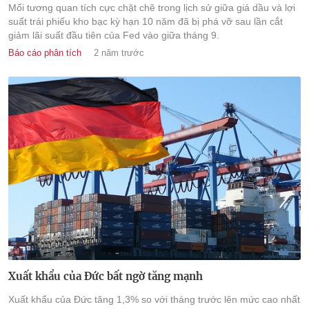
Mối tương quan tích cực chặt chẽ trong lịch sử giữa giá dầu và lợi
suất trái phiếu kho bạc kỳ hạn 10 năm đã bị phá vỡ sau lần cắt
giảm lãi suất đầu tiên của Fed vào giữa tháng 9.
Báo cáo phân tích
2 năm trước
Xuất khẩu của Đức bất ngờ tăng mạnh
Xuất khẩu của Đức tăng 1,3% so với tháng trước lên mức cao nhất