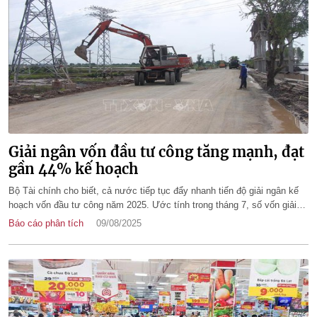
Giải ngân vốn đầu tư công tăng mạnh, đạt
gần 44% kế hoạch
Bộ Tài chính cho biết, cả nước tiếp tục đẩy nhanh tiến độ giải ngân kế
hoạch vốn đầu tư công năm 2025. Ước tính trong tháng 7, số vốn giải
ngân cả nước tăng 69.728 tỷ đồng so với cuối tháng 6.
Báo cáo phân tích
09/08/2025