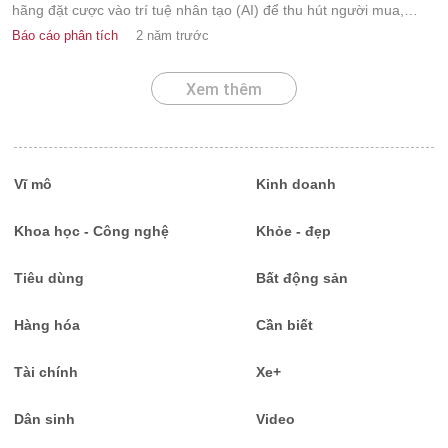
hãng đặt cược vào trí tuệ nhân tạo (AI) để thu hút người mua,
ngay cả khi hoạt động kinh doanh chung tại Trung Quốc không
Báo cáo phân tích
2 năm trước
mấy khả quan.
Xem thêm
Vĩ mô
Kinh doanh
Khoa học - Công nghệ
Khỏe - đẹp
Tiêu dùng
Bất động sản
Hàng hóa
Cần biết
Tài chính
Xe+
Dân sinh
Video