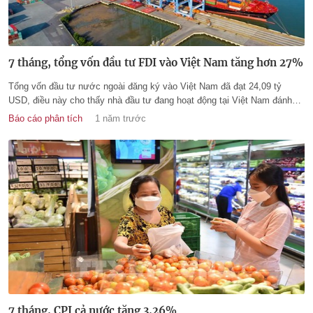
7 tháng, tổng vốn đầu tư FDI vào Việt Nam tăng hơn 27%
Tổng vốn đầu tư nước ngoài đăng ký vào Việt Nam đã đạt 24,09 tỷ
USD, điều này cho thấy nhà đầu tư đang hoạt động tại Việt Nam đánh
giá cao môi trường kinh doanh và triển vọng của nền kinh tế.
Báo cáo phân tích
1 năm trước
7 tháng, CPI cả nước tăng 3,26%