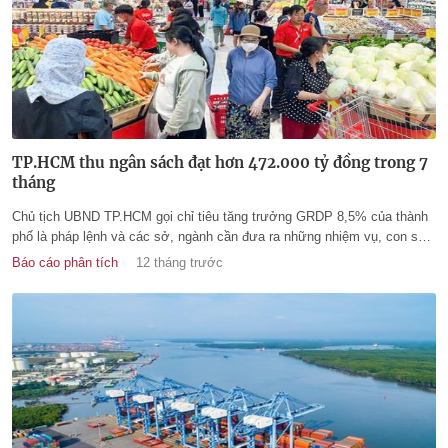
TP.HCM thu ngân sách đạt hơn 472.000 tỷ đồng trong 7
tháng
Chủ tịch UBND TP.HCM gọi chỉ tiêu tăng trưởng GRDP 8,5% của thành
phố là pháp lệnh và các sở, ngành cần đưa ra những nhiệm vụ, con số
cụ thể để hoàn thành.
Báo cáo phân tích
12 tháng trước