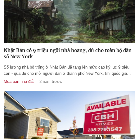
Nhật Bản có 9 triệu ngôi nhà hoang, đủ cho toàn bộ dân
số New York
Số lượng nhà bỏ trống ở Nhật Bản đã tăng lên mức cao kỷ lục 9 triệu
căn - quá đủ cho mỗi người dân ở thành phố New York, khi quốc gia
Đông Á này tiếp tục phải vật lộn với dân số ngày càng giảm.
Mua bán nhà đất
2 năm trước