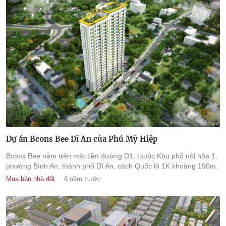
Dự án Bcons Bee Dĩ An của Phú Mỹ Hiệp
Bcons Bee nằm trên mặt tiền đường D1, thuộc Khu phố nội hóa 1,
phường Bình An, thành phố Dĩ An, cách Quốc lộ 1K khoảng 190m.
Mua bán nhà đất
6 năm trước