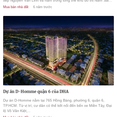
tiếp Nguyễn Văn Linh và nằm trong tổng thể khu đô thị Nam Sài
Gòn.
Mua bán nhà đất
6 năm trước
Dự án D-Homme quận 6 của DHA
Dự án D-Homme nằm tại 765 Hồng Bàng, phường 6, quận 6,
TP.HCM. Từ vị trí, cư dân có thể kết nối đến bến xe Miền Tây, Đại
lộ Võ Văn Kiệt,...