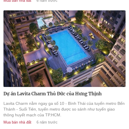
Mua bán nhà đất
6 năm trước
Dự án Lavita Charm Thủ Đức của Hưng Thịnh
Lavita Charm nằm ngay ga số 10 - Bình Thái của tuyến metro Bến
Thành - Suối Tiên, tuyến metro được so sánh như tuyến giao
thông huyết mạch của TP.HCM.
Mua bán nhà đất
6 năm trước