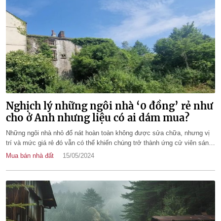
Nghịch lý những ngôi nhà ‘0 đồng’ rẻ như
cho ở Anh nhưng liệu có ai dám mua?
Những ngôi nhà nhỏ đổ nát hoàn toàn không được sửa chữa, nhưng vị
trí và mức giá rẻ đó vẫn có thể khiến chúng trở thành ứng cử viên sáng
giá cho những nhà phát triển bất động sản.
Mua bán nhà đất
15/05/2024