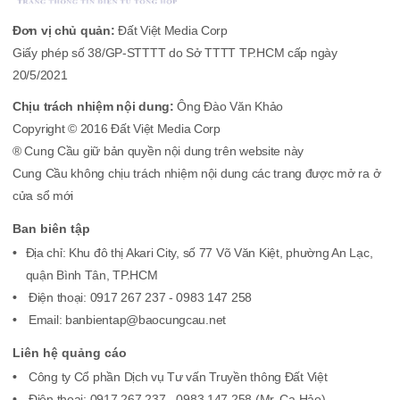
Đơn vị chủ quản:
Đất Việt Media Corp
Giấy phép số 38/GP-STTTT do Sở TTTT TP.HCM cấp ngày
20/5/2021
Chịu trách nhiệm nội dung:
Ông Đào Văn Khảo
Copyright © 2016 Đất Việt Media Corp
® Cung Cầu giữ bản quyền nội dung trên website này
Cung Cầu không chịu trách nhiệm nội dung các trang được mở ra ở
cửa sổ mới
Ban biên tập
Địa chỉ: Khu đô thị Akari City, số 77 Võ Văn Kiệt, phường An Lạc,
quận Bình Tân, TP.HCM
Điện thoại: 0917 267 237 - 0983 147 258
Email: banbientap@baocungcau.net
Liên hệ quảng cáo
Công ty Cổ phần Dịch vụ Tư vấn Truyền thông Đất Việt
Điện thoại: 0917 267 237 - 0983 147 258 (Mr. Ca Hảo)