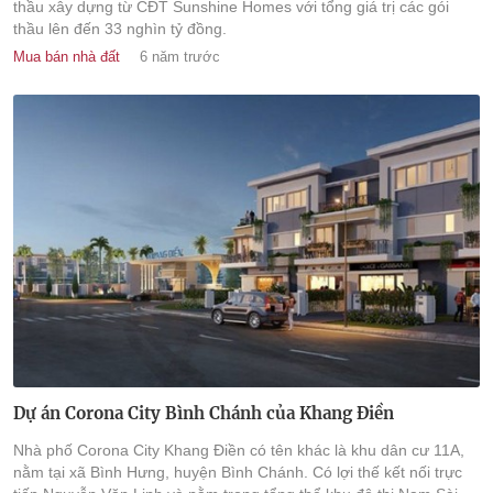
thầu xây dựng từ CĐT Sunshine Homes với tổng giá trị các gói
thầu lên đến 33 nghìn tỷ đồng.
Mua bán nhà đất
6 năm trước
Dự án Corona City Bình Chánh của Khang Điền
Nhà phố Corona City Khang Điền có tên khác là khu dân cư 11A,
nằm tại xã Bình Hưng, huyện Bình Chánh. Có lợi thế kết nối trực