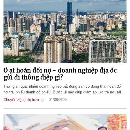
Ồ ạt hoán đổi nợ - doanh nghiệp địa ốc
gửi đi thông điệp gì?
Thời gian qua, nhiều doanh nghiệp bất động sản có động thái hoán đổi
nợ trái phiếu thành cổ phiếu. Bước đi này giúp giảm áp lực trả nợ, tái
cấu trúc tài chính nhưng cũng phơi bày thực trạng khó khăn của các
Chuyển động thị trường
01/09/2025
doanh nghiệp.