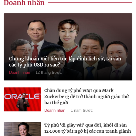
Doanh nhân
Chứng khoán Việt liên tục lập đỉnh lịch sử, tài sản
các tỷ phú USD ra sao?
Doanh nhân
12 tháng trước
Chân dung tỷ phú vượt qua Mark
Zuckerberg để trở thành người giàu thứ
hai thế giới
Doanh nhân
1 năm trước
Tỷ phú 'đi giày vải’ qua đời, khối di sản
123.000 tỷ bất ngờ bị các con tranh giành