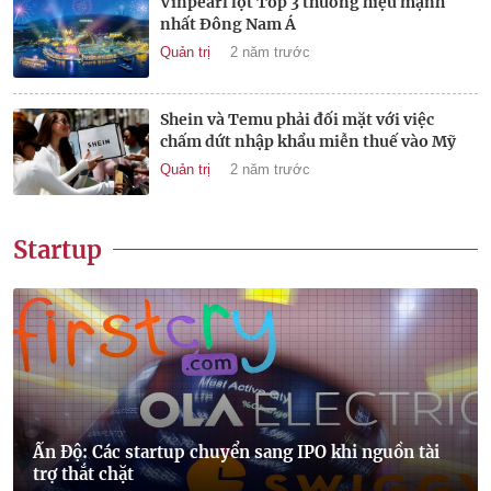
Vinpearl lọt Top 3 thương hiệu mạnh
nhất Đông Nam Á
Quản trị
2 năm trước
Shein và Temu phải đối mặt với việc
chấm dứt nhập khẩu miễn thuế vào Mỹ
Quản trị
2 năm trước
Startup
Ấn Độ: Các startup chuyển sang IPO khi nguồn tài
trợ thắt chặt