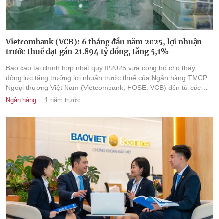
Vietcombank (VCB): 6 tháng đầu năm 2025, lợi nhuận
trước thuế đạt gần 21.894 tỷ đồng, tăng 5,1%
Báo cáo tài chính hợp nhất quý II/2025 vừa công bố cho thấy,
động lực tăng trưởng lợi nhuận trước thuế của Ngân hàng TMCP
Ngoại thương Việt Nam (Vietcombank, HOSE: VCB) đến từ các
mảng kinh doanh ngoại hối, hoạt động khác.
Ngân hàng
1 năm trước