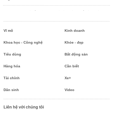
5
Sau 2 quý đầu năm, tỷ phú nào giàu nhất sàn chứng
khoán Việt?
6
Vĩ mô
Kinh doanh
Vingroup đồng loạt khánh thành, khởi công 6 công
trình trọng điểm
Khoa học - Công nghệ
Khỏe - đẹp
7
Tiêu dùng
Bất động sản
M&A dự án tăng nhiệt
Hàng hóa
Cần biết
8
Giải ngân vốn đầu tư công tăng mạnh, đạt gần 44%
Tài chính
Xe+
kế hoạch
Dân sinh
Video
9
Khi công ty giá trị nhất thế giới bị cuốn vào căng
thẳng thương mại Mỹ - Trung
Liên hệ với chúng tôi