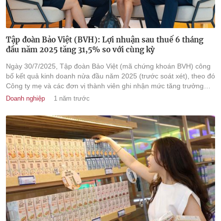
Tập đoàn Bảo Việt (BVH): Lợi nhuận sau thuế 6 tháng
đầu năm 2025 tăng 31,5% so với cùng kỳ
Ngày 30/7/2025, Tập đoàn Bảo Việt (mã chứng khoán BVH) công
bố kết quả kinh doanh nửa đầu năm 2025 (trước soát xét), theo đó
Công ty mẹ và các đơn vị thành viên ghi nhận mức tăng trưởng
khả quan.
Doanh nghiệp
1 năm trước