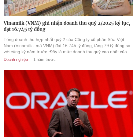
Vinamilk (VNM) ghi nhận doanh thu quý 2/2025 kỷ lục,
đạt 16.745 tỷ đồng
Tổng doanh thu hợp nhất quý 2 của Công ty cổ phần Sữa Việt
Nam (Vinamilk - mã VNM) đạt 16.745 tỷ đồng, tăng 79 tỷ đồng so
với cùng kỳ năm trước. Đây là mức doanh thu quý cao nhất của
doanh nghiệp từng ghi nhận.
Doanh nghiệp
1 năm trước