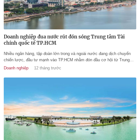
Doanh nghiệp đua nước rút đón sóng Trung tâm Tài
chính quốc tế TP.HCM
Nhiều ngân hàng, tập đoàn lớn trong và ngoài nước đang dịch chuyển
chiến lược, đầu tư mạnh vào TP.HCM nhằm đón đầu cơ hội từ Trung
tâm Tài chính quốc tế Việt Nam sắp hình thành.
Doanh nghiệp
12 tháng trước