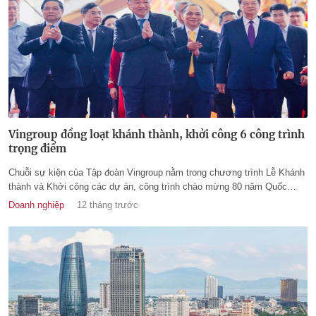
Vingroup đồng loạt khánh thành, khởi công 6 công trình
trọng điểm
Chuỗi sự kiện của Tập đoàn Vingroup nằm trong chương trình Lễ Khánh
thành và Khởi công các dự án, công trình chào mừng 80 năm Quốc
khánh nước Cộng hòa Xã hội Chủ nghĩa Việt Nam (2/9/1945 – 2/9/2025).
Doanh nghiệp
12 tháng trước