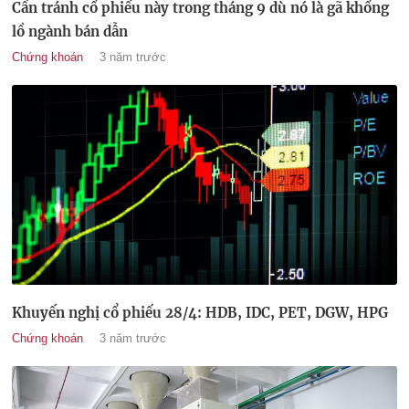
Cần tránh cổ phiếu này trong tháng 9 dù nó là gã khổng
lồ ngành bán dẫn
Chứng khoán
3 năm trước
Khuyến nghị cổ phiếu 28/4: HDB, IDC, PET, DGW, HPG
Chứng khoán
3 năm trước