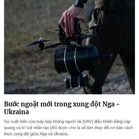
Bước ngoặt mới trong xung đột Nga -
Ukraina
Sự xuất hiện của máy bay không người lái (UAV) điều khiển bằng cáp
quang và trí tuệ nhân tạo (AI) được cho là sẽ làm thay đổi cơ bản cách
thức xung đột giữa Nga và Ukraina.