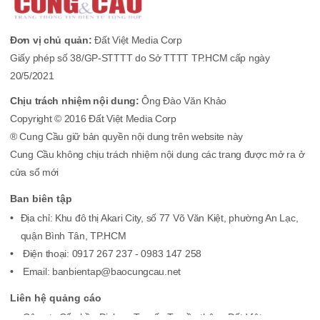
Đơn vị chủ quản:
Đất Việt Media Corp
Giấy phép số 38/GP-STTTT do Sở TTTT TP.HCM cấp ngày
20/5/2021
Chịu trách nhiệm nội dung:
Ông Đào Văn Khảo
Copyright © 2016 Đất Việt Media Corp
® Cung Cầu giữ bản quyền nội dung trên website này
Cung Cầu không chịu trách nhiệm nội dung các trang được mở ra ở
cửa sổ mới
Ban biên tập
Địa chỉ: Khu đô thị Akari City, số 77 Võ Văn Kiệt, phường An Lạc,
quận Bình Tân, TP.HCM
Điện thoại: 0917 267 237 - 0983 147 258
Email: banbientap@baocungcau.net
Liên hệ quảng cáo
Công ty Cổ phần Dịch vụ Tư vấn Truyền thông Đất Việt