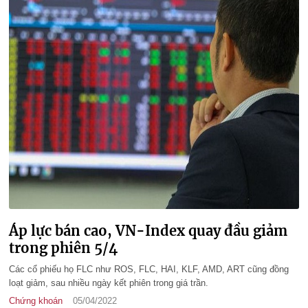
Áp lực bán cao, VN-Index quay đầu giảm
trong phiên 5/4
Các cổ phiếu họ FLC như ROS, FLC, HAI, KLF, AMD, ART cũng đồng
loạt giảm, sau nhiều ngày kết phiên trong giá trần.
Chứng khoán
05/04/2022