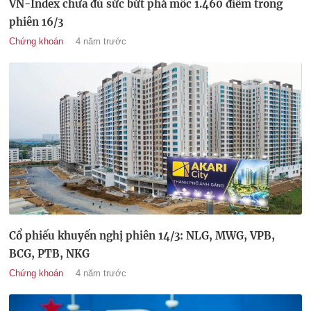
VN-Index chưa đủ sức bứt phá mốc 1.460 điểm trong
phiên 16/3
Chứng khoán
4 năm trước
Cổ phiếu khuyến nghị phiên 14/3: NLG, MWG, VPB,
BCG, PTB, NKG
Chứng khoán
4 năm trước