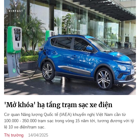
'Mở khóa' hạ tầng trạm sạc xe điện
Cơ quan Năng lượng Quốc tế (IAEA) khuyến nghị Việt Nam cần từ
100.000 - 350.000 trạm sạc trong vòng 15 năm tới, tương đương với tỷ
lệ 10 xe điện/trạm sạc.
Thị trường
14/04/2025