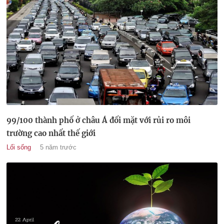
99/100 thành phố ở châu Á đối mặt với rủi ro môi
trường cao nhất thế giới
Lối sống
5 năm trước