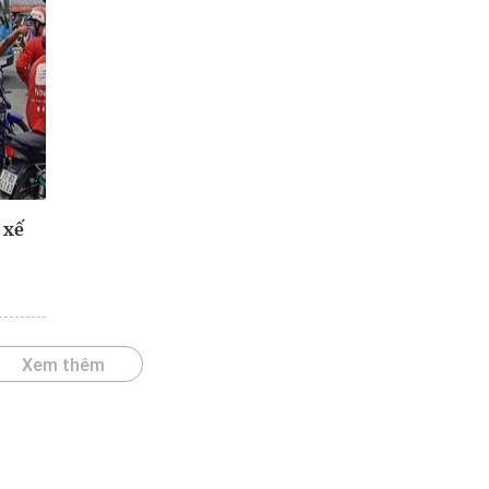
 xế
Xem thêm