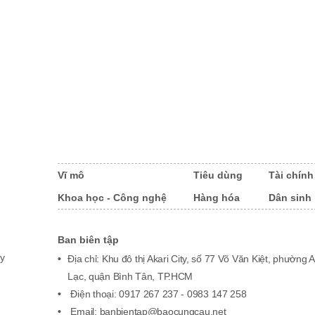
Vĩ mô
Tiêu dùng
Tài chính
Khoa học - Công nghệ
Hàng hóa
Dân sinh
Ban biên tập
y
Địa chỉ: Khu đô thị Akari City, số 77 Võ Văn Kiệt, phường 
Lạc, quận Bình Tân, TP.HCM
Điện thoại: 0917 267 237 - 0983 147 258
Email: banbientap@baocungcau.net