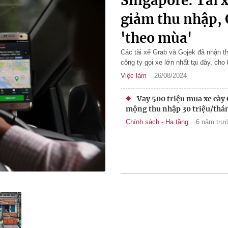
Singapore: Tài x
giảm thu nhập, G
'theo mùa'
Các tài xế Grab và Gojek đã nhận t
công ty gọi xe lớn nhất tại đây, cho 
Việc làm
26/08/2024
Vay 500 triệu mua xe cày
mộng thu nhập 30 triệu/thá
Chính sách - Hạ tầng
6 năm trư