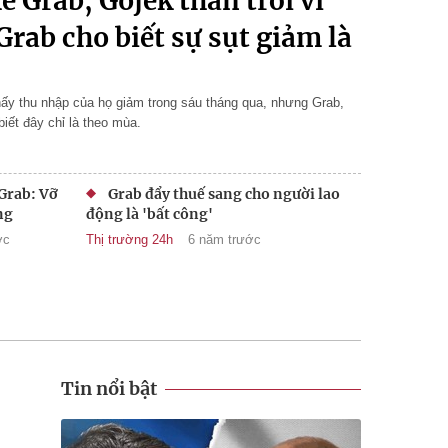
ế Grab, Gojek than trời vì
rab cho biết sự sụt giảm là
hấy thu nhập của họ giảm trong sáu tháng qua, nhưng Grab,
biết đây chỉ là theo mùa.
 Grab: Vỡ
Grab đẩy thuế sang cho người lao
ng
động là 'bất công'
ớc
Thị trường 24h
6 năm trước
Tin nổi bật