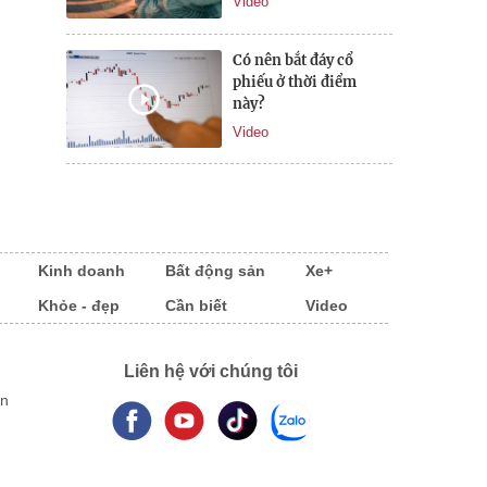
Video
Có nên bắt đáy cổ
phiếu ở thời điểm
này?
Video
Kinh doanh
Bất động sản
Xe+
Khỏe - đẹp
Cần biết
Video
Liên hệ với chúng tôi
An