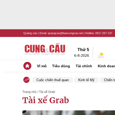
Quảng cáo
| Email:
quangcao@baocungcau.net
| Hotline:
0917 267 237
Thứ 5
6-8-2026
Vĩ mô
Tiêu dùng
Tài chính
Kinh doa
Cuộc chiến thuế quan
Kinh tế Mỹ
Chiến t
Trang chủ
/ Tài xế Grab
Tài xế Grab