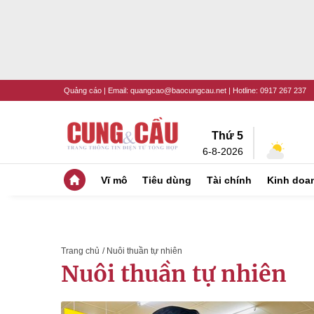
Quảng cáo
| Email:
quangcao@baocungcau.net
| Hotline:
0917 267 237
Thứ 5
6-8-2026
Vĩ mô
Tiêu dùng
Tài chính
Kinh doa
Trang chủ
/ Nuôi thuần tự nhiên
Nuôi thuần tự nhiên