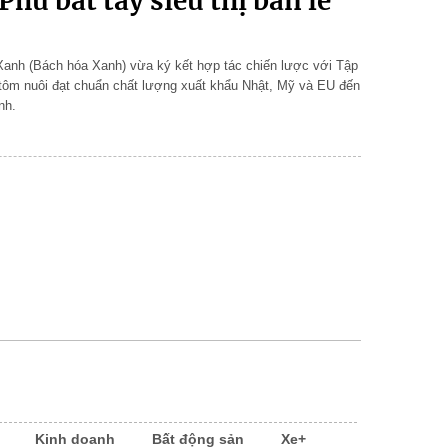
hú bắt tay siêu thị bán lẻ
nh (Bách hóa Xanh) vừa ký kết hợp tác chiến lược với Tập
 tôm nuôi đạt chuẩn chất lượng xuất khẩu Nhật, Mỹ và EU đến
nh.
Kinh doanh
Bất động sản
Xe+