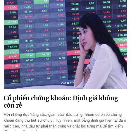
Cổ phiếu chứng khoán: Định giá không
còn rẻ
Với những đợt “tăng sốc, giảm sâu” đặc trưng, nhóm cổ phiếu chứng
khoán đang thu hút sự chú ý. Tuy nhiên, mặt bằng định giá hiện tại đã ở
mức cao, nhà đầu tư phải thận trọng và chắt lọc từng mã để tìm kiếm