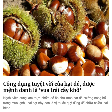
Công dụng tuyệt vời của hạt dẻ, được
mệnh danh là 'vua trái cây khô'
Ngoài việc dùng làm thực phẩm để ăn như món hạt dẻ nướng nóng hổi
trong mùa lạnh, loại hạt này còn là vị thuốc quý dùng để chữa nhiều loại
bệnh.