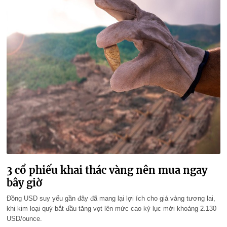
3 cổ phiếu khai thác vàng nên mua ngay
bây giờ
Đồng USD suy yếu gần đây đã mang lại lợi ích cho giá vàng tương lai,
khi kim loại quý bắt đầu tăng vọt lên mức cao kỷ lục mới khoảng 2.130
USD/ounce.