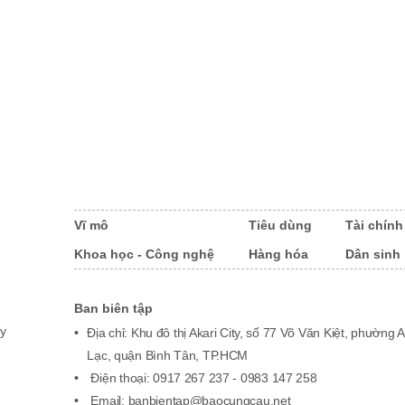
Vĩ mô
Tiêu dùng
Tài chính
Khoa học - Công nghệ
Hàng hóa
Dân sinh
Ban biên tập
y
Địa chỉ: Khu đô thị Akari City, số 77 Võ Văn Kiệt, phường 
Lạc, quận Bình Tân, TP.HCM
Điện thoại: 0917 267 237 - 0983 147 258
Email: banbientap@baocungcau.net