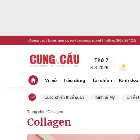
Quảng cáo
| Email:
quangcao@baocungcau.net
| Hotline:
0917 267 237
Thứ 7
8-8-2026
Vĩ mô
Tiêu dùng
Tài chính
Kinh doa
Cuộc chiến thuế quan
Kinh tế Mỹ
Chiến t
Trang chủ
/ Collagen
Collagen