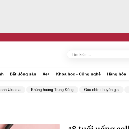
nh
Bất động sản
Xe+
Khoa học - Công nghệ
Hàng hóa
ranh Ukraina
Khủng hoảng Trung Đông
Góc nhìn chuyên gia