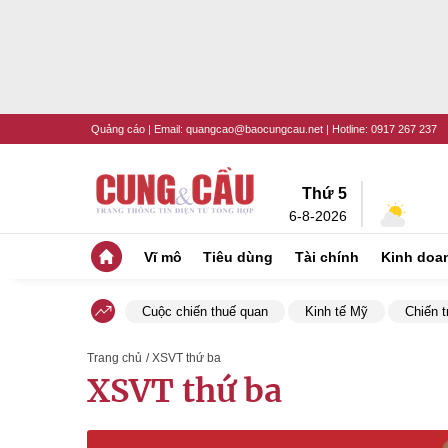
Quảng cáo
| Email:
quangcao@baocungcau.net
| Hotline:
0917 267 237
Thứ 5
6-8-2026
Vĩ mô
Tiêu dùng
Tài chính
Kinh doa
Cuộc chiến thuế quan
Kinh tế Mỹ
Chiến t
Trang chủ
/ XSVT thứ ba
XSVT thứ ba