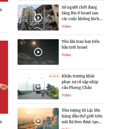
Số người chết đang
a
tăng lên ở Israel sau
các cuộc không kích
của Iran
Video
Tên lửa Iran bay trên
bầu trời Israel
Video
Khẩn trương khắc
phục sự cố sập nhịp
cầu Phong Châu
Video
Tôn tượng Di Lặc lớn
hàng đầu thế giới trên
a
núi Bà Đen được tạo
tác như nào?