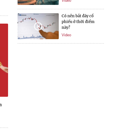
Video
Có nên bắt đáy cổ
phiếu ở thời điểm
này?
Video
a