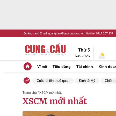
Quảng cáo
| Email:
quangcao@baocungcau.net
| Hotline:
0917 267 237
Thứ 5
6-8-2026
Vĩ mô
Tiêu dùng
Tài chính
Kinh doa
Cuộc chiến thuế quan
Kinh tế Mỹ
Chiến t
Trang chủ
/ XSCM mới nhất
XSCM mới nhất