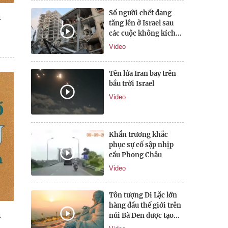
Số người chết đang
i
tăng lên ở Israel sau
các cuộc không kích
của Iran
Video
Tên lửa Iran bay trên
bầu trời Israel
Video
Khẩn trương khắc
phục sự cố sập nhịp
cầu Phong Châu
Video
Tôn tượng Di Lặc lớn
hàng đầu thế giới trên
i
núi Bà Đen được tạo
tác như nào?