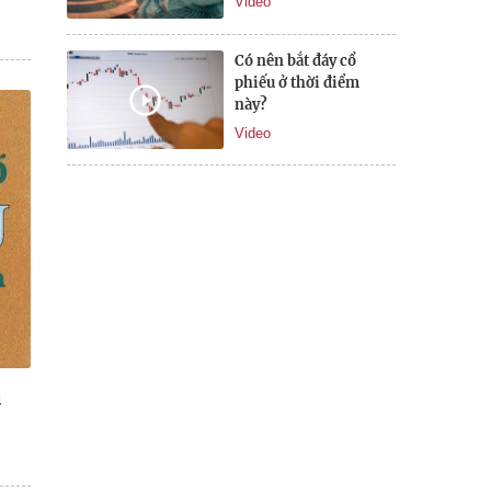
Video
Có nên bắt đáy cổ
phiếu ở thời điểm
này?
Video
i