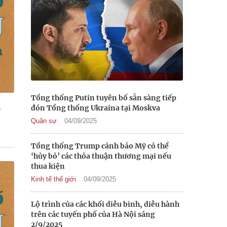
Tổng thống Putin tuyên bố sẵn sàng tiếp
i
đón Tổng thống Ukraina tại Moskva
Quân sự
04/09/2025
Tổng thống Trump cảnh báo Mỹ có thể
‘hủy bỏ’ các thỏa thuận thương mại nếu
thua kiện
Kinh tế thế giới
04/09/2025
Lộ trình của các khối diễu binh, diễu hành
trên các tuyến phố của Hà Nội sáng
2/9/2025