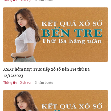
XSBT hôm nay: Trực tiếp xổ số Bến Tre thứ Ba
12/12/2023
Thông tin - Dịch vụ
3 năm trước