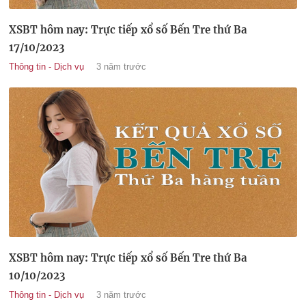
XSBT hôm nay: Trực tiếp xổ số Bến Tre thứ Ba
17/10/2023
Thông tin - Dịch vụ
3 năm trước
XSBT hôm nay: Trực tiếp xổ số Bến Tre thứ Ba
10/10/2023
Thông tin - Dịch vụ
3 năm trước