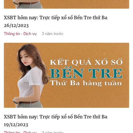
XSBT hôm nay: Trực tiếp xổ số Bến Tre thứ Ba
26/12/2023
Thông tin - Dịch vụ
3 năm trước
XSBT hôm nay: Trực tiếp xổ số Bến Tre thứ Ba
19/12/2023
Thông tin - Dịch vụ
3 năm trước