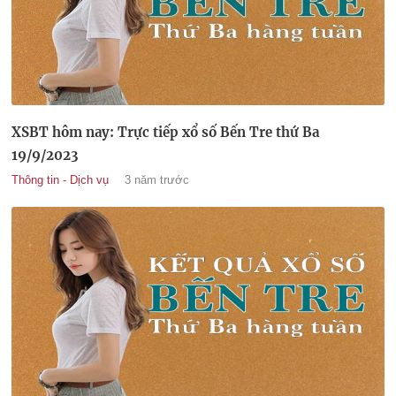
XSBT hôm nay: Trực tiếp xổ số Bến Tre thứ Ba
19/9/2023
Thông tin - Dịch vụ
3 năm trước