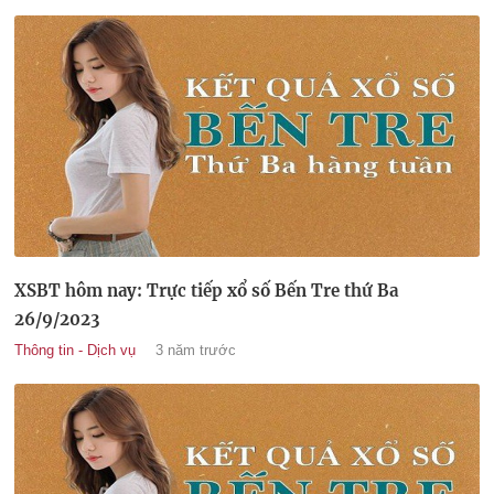
XSBT hôm nay: Trực tiếp xổ số Bến Tre thứ Ba
26/9/2023
Thông tin - Dịch vụ
3 năm trước