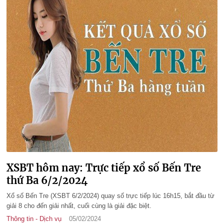
XSBT hôm nay: Trực tiếp xổ số Bến Tre
thứ Ba 6/2/2024
Xổ số Bến Tre (XSBT 6/2/2024) quay số trực tiếp lúc 16h15, bắt đầu từ
giải 8 cho đến giải nhất, cuối cùng là giải đặc biệt.
Thông tin - Dịch vụ
05/02/2024