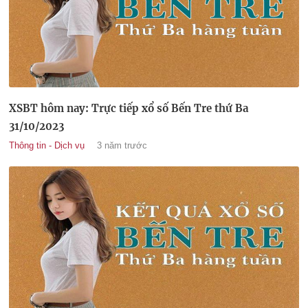
XSBT hôm nay: Trực tiếp xổ số Bến Tre thứ Ba
31/10/2023
Thông tin - Dịch vụ
3 năm trước