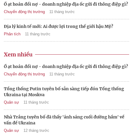
Ồ ạt hoán đổi nợ - doanh nghiệp địa ốc gửi đi thông điệp gì?
Chuyển động thị trường
11 tháng trước
Địa lý kinh tế mới: Ai được lợi trong thế giới hậu Mỹ?
Phân tích
11 tháng trước
Xem nhiều
Ồ ạt hoán đổi nợ - doanh nghiệp địa ốc gửi đi thông điệp gì?
Chuyển động thị trường
11 tháng trước
Tổng thống Putin tuyên bố sẵn sàng tiếp đón Tổng thống
Ukraina tại Moskva
Quân sự
11 tháng trước
Nhà Trắng tuyên bố đã thấy 'ánh sáng cuối đường hầm' về
vấn đề Ukraina
Quân sự
12 tháng trước