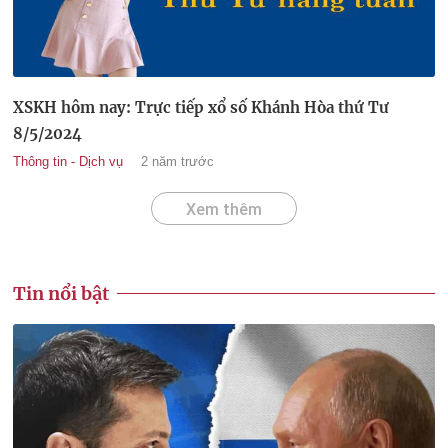
XSKH hôm nay: Trực tiếp xổ số Khánh Hòa thứ Tư
8/5/2024
Thông tin - Dịch vụ
2 năm trước
Xem thêm
Tin nổi bật