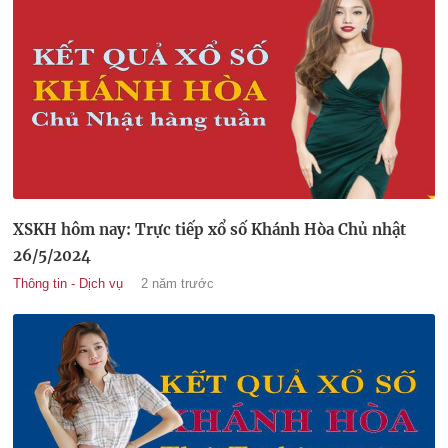
XSKH hôm nay: Trực tiếp xổ số Khánh Hòa Chủ nhật
26/5/2024
Thông tin - Dịch vụ
2 năm trước