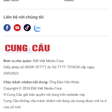
Dân sinh
Video
Liên hệ với chúng tôi
Đơn vị chủ quản:
Đất Việt Media Corp
Giấy phép số 38/GP-STTTT do Sở TTTT TP.HCM cấp ngày
20/5/2021
Chịu trách nhiệm nội dung:
Ông Đào Văn Khảo
Copyright © 2016 Đất Việt Media Corp
® Cung Cầu giữ bản quyền nội dung trên website này
Cung Cầu không chịu trách nhiệm nội dung các trang được mở ra ở
cửa sổ mới