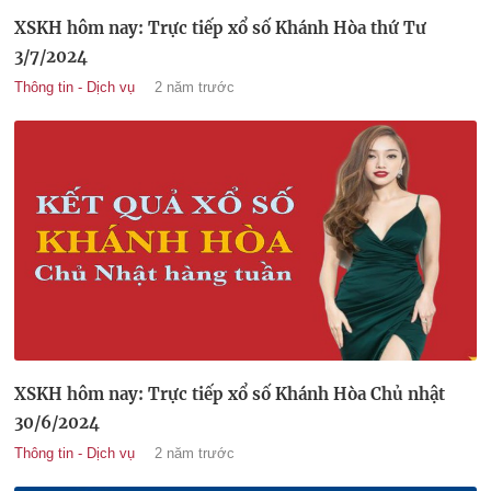
XSKH hôm nay: Trực tiếp xổ số Khánh Hòa thứ Tư
3/7/2024
Thông tin - Dịch vụ
2 năm trước
XSKH hôm nay: Trực tiếp xổ số Khánh Hòa Chủ nhật
30/6/2024
Thông tin - Dịch vụ
2 năm trước