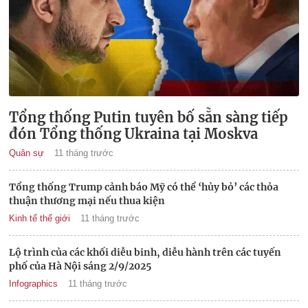
Tổng thống Putin tuyên bố sẵn sàng tiếp
đón Tổng thống Ukraina tại Moskva
Quân sự
11 tháng trước
Tổng thống Trump cảnh báo Mỹ có thể ‘hủy bỏ’ các thỏa
thuận thương mại nếu thua kiện
Kinh tế thế giới
11 tháng trước
Lộ trình của các khối diễu binh, diễu hành trên các tuyến
phố của Hà Nội sáng 2/9/2025
Infographics
11 tháng trước