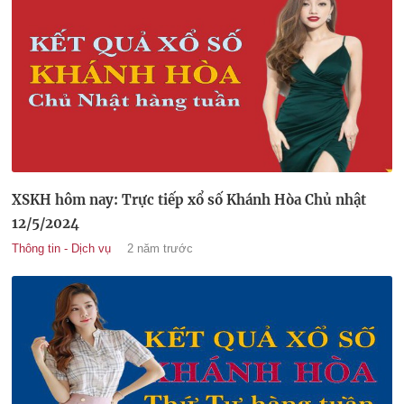
XSKH hôm nay: Trực tiếp xổ số Khánh Hòa Chủ nhật
12/5/2024
Thông tin - Dịch vụ
2 năm trước