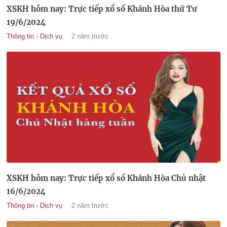
XSKH hôm nay: Trực tiếp xổ số Khánh Hòa thứ Tư
19/6/2024
Thông tin - Dịch vụ
2 năm trước
XSKH hôm nay: Trực tiếp xổ số Khánh Hòa Chủ nhật
16/6/2024
Thông tin - Dịch vụ
2 năm trước