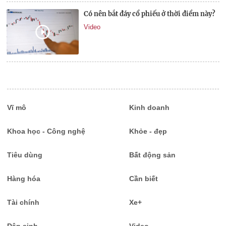
Có nên bắt đáy cổ phiếu ở thời điểm này?
Video
Vĩ mô
Kinh doanh
Khoa học - Công nghệ
Khỏe - đẹp
Tiêu dùng
Bất động sản
Hàng hóa
Cần biết
Tài chính
Xe+