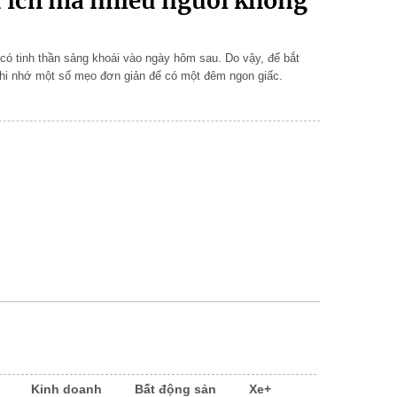
u ích mà nhiều người không
 có tinh thần sảng khoái vào ngày hôm sau. Do vậy, để bắt
ghi nhớ một số mẹo đơn giản để có một đêm ngon giấc.
Kinh doanh
Bất động sản
Xe+