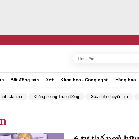
nh
Bất động sản
Xe+
Khoa học - Công nghệ
Hàng hóa
ranh Ukraina
Khủng hoảng Trung Đông
Góc nhìn chuyên gia
on