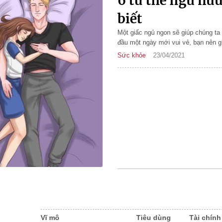
6 tư thế ngủ hữ
biết
Một giấc ngủ ngon sẽ giúp chúng ta
đầu một ngày mới vui vẻ, bạn nên 
Sức khỏe
23/04/2021
Vĩ mô
Tiêu dùng
Tài chính