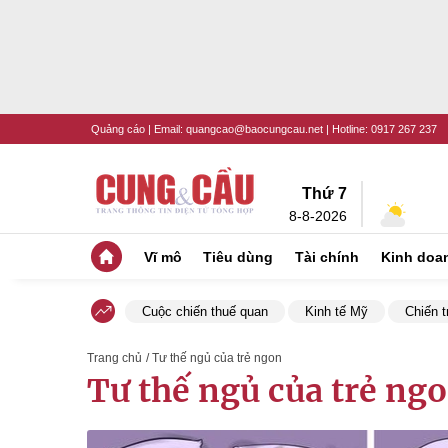
Quảng cáo
| Email:
quangcao@baocungcau.net
| Hotline:
0917 267 237
Thứ 7
8-8-2026
Vĩ mô
Tiêu dùng
Tài chính
Kinh doa
Cuộc chiến thuế quan
Kinh tế Mỹ
Chiến t
Trang chủ
/ Tư thế ngủ của trẻ ngon
Tư thế ngủ của trẻ ng