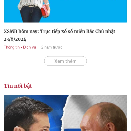
XSMB hôm nay: Trực tiếp xổ số miền Bắc Chủ nhật
23/6/2024
Thông tin - Dịch vụ
2 năm trước
Xem thêm
Tin nổi bật