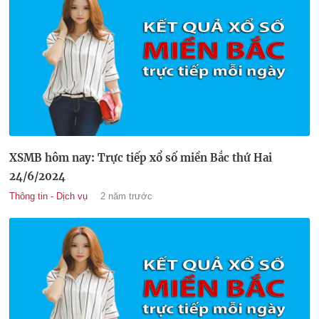
XSMB hôm nay: Trực tiếp xổ số miền Bắc thứ Hai
24/6/2024
Thông tin - Dịch vụ
2 năm trước