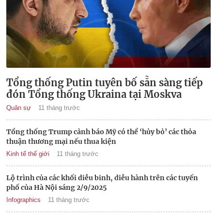
Tổng thống Putin tuyên bố sẵn sàng tiếp
đón Tổng thống Ukraina tại Moskva
Quân sự
11 tháng trước
Tổng thống Trump cảnh báo Mỹ có thể ‘hủy bỏ’ các thỏa
thuận thương mại nếu thua kiện
Kinh tế thế giới
11 tháng trước
Lộ trình của các khối diễu binh, diễu hành trên các tuyến
phố của Hà Nội sáng 2/9/2025
Infographics
11 tháng trước