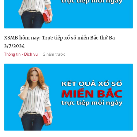
XSMB hôm nay: Trực tiếp xổ số miền Bắc thứ Ba
2/7/2024
Thông tin - Dịch vụ
2 năm trước