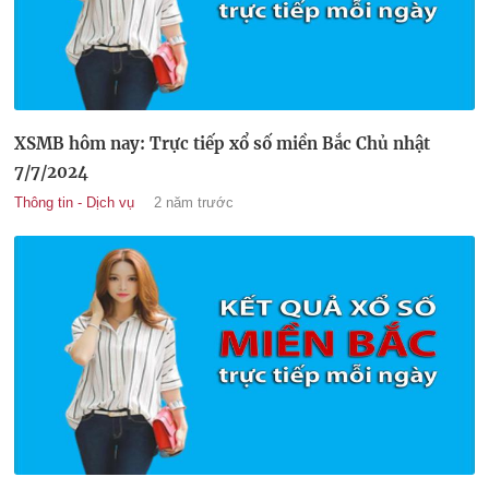
XSMB hôm nay: Trực tiếp xổ số miền Bắc Chủ nhật
7/7/2024
Thông tin - Dịch vụ
2 năm trước