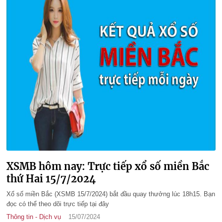
XSMB hôm nay: Trực tiếp xổ số miền Bắc
thứ Hai 15/7/2024
Xổ số miền Bắc (XSMB 15/7/2024) bắt đầu quay thưởng lúc 18h15. Bạn
đọc có thể theo dõi trực tiếp tại đây
Thông tin - Dịch vụ
15/07/2024