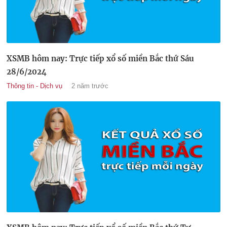
XSMB hôm nay: Trực tiếp xổ số miền Bắc thứ Sáu
28/6/2024
Thông tin - Dịch vụ
2 năm trước