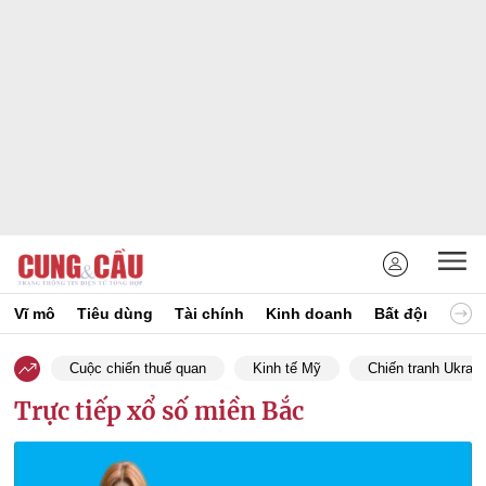
Vĩ mô
Tiêu dùng
Tài chính
Kinh doanh
Bất động sản
Cuộc chiến thuế quan
Kinh tế Mỹ
Chiến tranh Ukrain
Trực tiếp xổ số miền Bắc