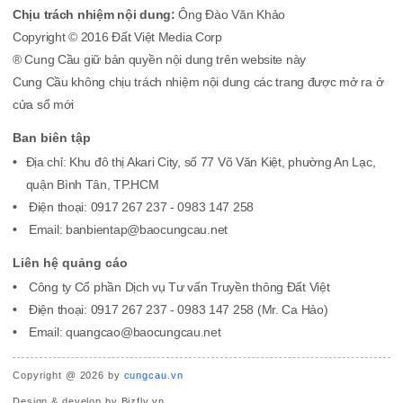
Chịu trách nhiệm nội dung:
Ông Đào Văn Khảo
Copyright © 2016 Đất Việt Media Corp
® Cung Cầu giữ bản quyền nội dung trên website này
Cung Cầu không chịu trách nhiệm nội dung các trang được mở ra ở
cửa sổ mới
Ban biên tập
Địa chỉ: Khu đô thị Akari City, số 77 Võ Văn Kiệt, phường An Lạc,
quận Bình Tân, TP.HCM
Điện thoại: 0917 267 237 - 0983 147 258
Email: banbientap@baocungcau.net
Liên hệ quảng cáo
Công ty Cổ phần Dịch vụ Tư vấn Truyền thông Đất Việt
Điện thoại: 0917 267 237 - 0983 147 258 (Mr. Ca Hảo)
Email: quangcao@baocungcau.net
Copyright @ 2026 by
cungcau.vn
Design & develop by Bizfly.vn