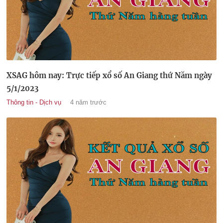
XSAG hôm nay: Trực tiếp xổ số An Giang thứ Năm ngày
5/1/2023
Thông tin - Dịch vụ
4 năm trước