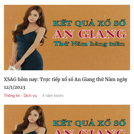
XSAG hôm nay: Trực tiếp xổ số An Giang thứ Năm ngày
12/1/2023
Thông tin - Dịch vụ
4 năm trước