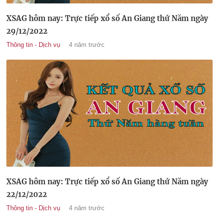
XSAG hôm nay: Trực tiếp xổ số An Giang thứ Năm ngày
29/12/2022
Thông tin - Dịch vụ
4 năm trước
XSAG hôm nay: Trực tiếp xổ số An Giang thứ Năm ngày
22/12/2022
Thông tin - Dịch vụ
4 năm trước