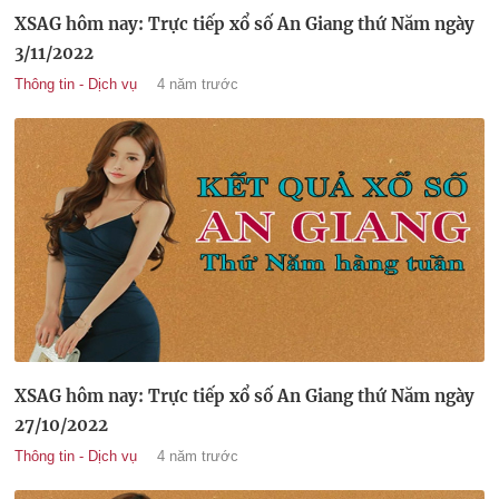
XSAG hôm nay: Trực tiếp xổ số An Giang thứ Năm ngày
3/11/2022
Thông tin - Dịch vụ
4 năm trước
XSAG hôm nay: Trực tiếp xổ số An Giang thứ Năm ngày
27/10/2022
Thông tin - Dịch vụ
4 năm trước