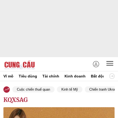
Vĩ mô
Tiêu dùng
Tài chính
Kinh doanh
Bất động sản
Cuộc chiến thuế quan
Kinh tế Mỹ
Chiến tranh Ukrain
KQXSAG