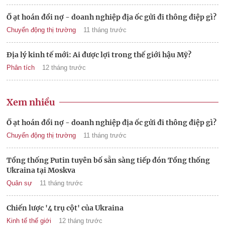
Ồ ạt hoán đổi nợ - doanh nghiệp địa ốc gửi đi thông điệp gì?
Chuyển động thị trường
11 tháng trước
Địa lý kinh tế mới: Ai được lợi trong thế giới hậu Mỹ?
Phân tích
12 tháng trước
Xem nhiều
Ồ ạt hoán đổi nợ - doanh nghiệp địa ốc gửi đi thông điệp gì?
Chuyển động thị trường
11 tháng trước
Tổng thống Putin tuyên bố sẵn sàng tiếp đón Tổng thống
Ukraina tại Moskva
Quân sự
11 tháng trước
Chiến lược '4 trụ cột' của Ukraina
Kinh tế thế giới
12 tháng trước