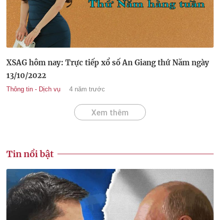
XSAG hôm nay: Trực tiếp xổ số An Giang thứ Năm ngày
13/10/2022
Thông tin - Dịch vụ
4 năm trước
Xem thêm
Tin nổi bật