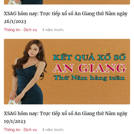
XSAG hôm nay: Trực tiếp xổ số An Giang thứ Năm ngày
26/1/2023
Thông tin - Dịch vụ
4 năm trước
XSAG hôm nay: Trực tiếp xổ số An Giang thứ Năm ngày
19/1/2023
Thông tin - Dịch vụ
4 năm trước