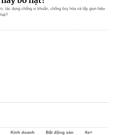
 hay bỏ hạt?
, tác dụng chống vi khuẩn, chống ôxy hóa và tẩy giun hiệu
 hạt?
Kinh doanh
Bất động sản
Xe+