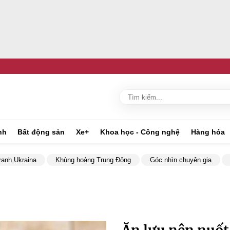
nh
Bất động sản
Xe+
Khoa học - Công nghệ
Hàng hóa
ranh Ukraina
Khủng hoảng Trung Đông
Góc nhìn chuyên gia