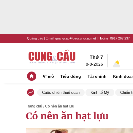
Quảng cáo
| Email:
quangcao@baocungcau.net
| Hotline:
0917 267 237
Thứ 7
8-8-2026
Vĩ mô
Tiêu dùng
Tài chính
Kinh doa
Cuộc chiến thuế quan
Kinh tế Mỹ
Chiến t
Trang chủ
/ Có nên ăn hạt lựu
Có nên ăn hạt lựu