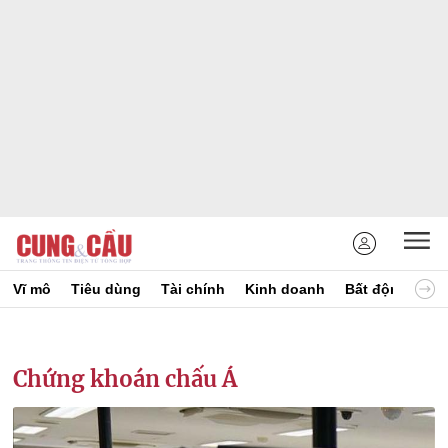
Vĩ mô
Tiêu dùng
Tài chính
Kinh doanh
Bất động sản
Chứng khoán chấu Á